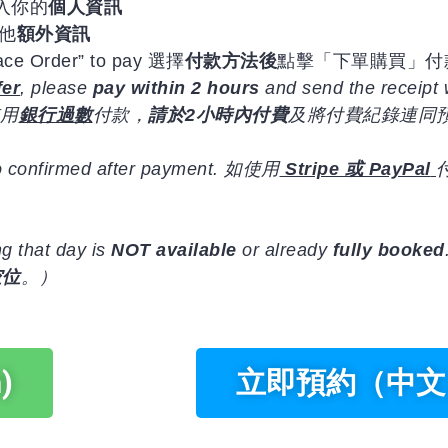
入你的
個人資訊
他
額外資訊
ace Order” to pay 選擇
付款方法後
點擊「下單購買」付
fer
, please
pay within 2 hours
and send the receipt 
使用
銀行過數
付款，
請於2小時內付費
及將付費紀錄連同
o confirmed after payment.
如使用
Stripe 或 PayPal
g that day is
NOT available
or already
fully booked
空位
。）
)
立即預約（中文