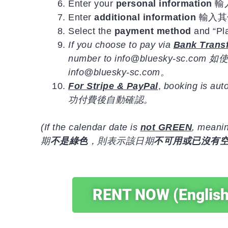
Enter your
personal information
輸
Enter
additional information
輸入其
Select the
payment method
and “Pl
If you choose to pay via
Bank Trans
number to info@bluesky-sc.com 如
info@bluesky-sc.com。
For Stripe & PayPal
,
b
ooking is aut
功付費後自動確認。
(If the calendar date is
not GREEN
, meanin
期
不是綠色
，則表示該日期
不可用或已沒有
RENT NOW (English