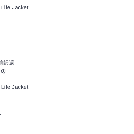
 Life Jacket
前歸還
10)
 Life Jacket
板