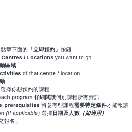
low 點擊下面的
「立即預約」
按鈕
 Centres / Locations
you want to go
活動區域
ctivities
of that centre / location
動
o book 選擇你想預約的課程
f each program
仔細閱讀
個別課程所有資訊
ue
prerequisites
留意有些課程
需要特定條件
才能報讀
on
(If applicable)
選擇
日期及人數
（如適用）
交報名
」