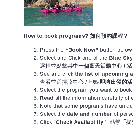
How to book programs? 如何預約課程？
Press the
“Book Now”
button be
Select and Click one of the
Blue Sky
選擇並點擊
其中一個藍天活動中心 / 
See and click the
list of upcoming a
查看並
選擇
該中心 / 地點
即將出發的活
Select the program you want t
Read
all the information carefully o
Note that some programs have uniq
Select the
date and number
of pers
Click “
Check Availability
”
點擊
「
提