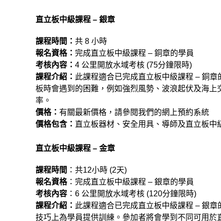
直立板中級課程 – 銀章
課程時間：
共 8 小時
報名資格：
完成直立板中級課程 – 銅章的學員
考核內容：
4 公里開放水域考核 (75分鐘限時)
課程
介紹
：
此課程適合已完成直立板中級課程 – 銅
板時會遇到的困難，例如強烈風勢、波浪起伏及海上
率。
價格：
有關最新價格，請參閱我們的網上預約系統
價格包含：
直立板器材、安全用具、導師及直立板中級
直立板中級課程 – 金章
課程時間
：共12小時 (2天)
報名資格
：完成直立板中級課程 – 銀章的學員
考核內容
：6 公里開放水域考核 (120分鐘限時)
課程
介紹
：
此課程適合已完成直立板中級課程 – 銀
技巧上為學員提供訓練。參加者將會學到不同可用於