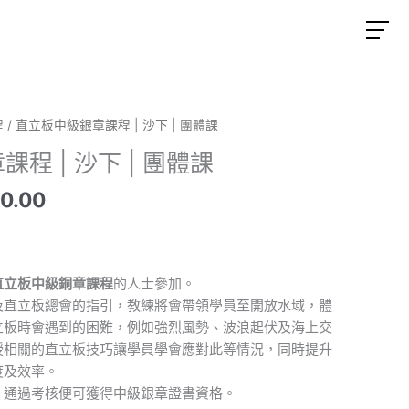
程
/ 直立板中級銀章課程 | 沙下 | 團體課
程 | 沙下 | 團體課
90.00
直立板中級銅章課程
的人士參加。
及直立板總會的指引，教練將會帶領學員至開放水域，體
立板時會遇到的困難，例如強烈風勢、波浪起伏及海上交
授相關的直立板技巧讓學員學會應對此等情況，同時提升
度及效率。
，通過考核便可獲得中級銀章證書資格。