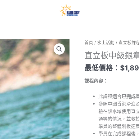
我
首頁
/
水上活動
/
直立板課
在
直立板中級銀章課
此
聲
最低價格：
$
1,8
明：
課程內容：
此課程適合
已完成
參照中國香港滑浪
驗在該水域使用直
通等的情況，並教
學員的整體划板速
學員在完成課程後