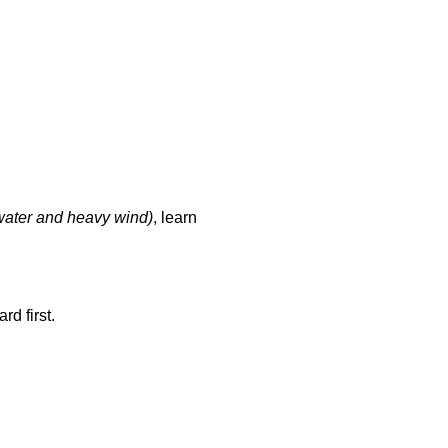
ater and heavy wind)
, learn
d first.