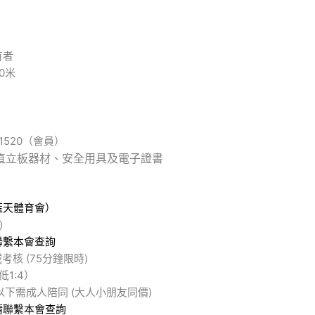
有者
0米
1520（會員）
直立板器材、安全用具及電子證書
藍天體育會）
)
聯繫本會查詢
考核 (75分鐘限時)
低
1:4
）
歲以下需成人陪同 (大人小朋友同價)
請聯繫本會查詢