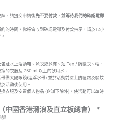
教練，請提交申請後
先不要付款，並等待我們的確認電郵
預約的時間，你將會收到確認電郵及付款指示，請於12小
堂。
包趾水上活動鞋、泳衣或泳褲、短 Tee / 防曬衣、帽、
的衣服及 750 ml 以上的飲用水。
帶備太陽眼鏡(連浮水帶) 並於活動前塗上防曬霜及驅蚊
服於活動後使用。
換衣服及安置個人物品 (企嶺下除外)，使活動可以準時
（中國香港滑浪及直立板總會）
*
編號