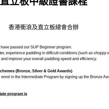
直立板中級證書課程
香港衝浪及直立板總會合辦
ho have passed our SUP Beginner program.
er, experience paddling in difficult conditions
(such as choppy w
 and improve your overall paddling speed and efficiency.
schemes (Bronze, Silver & Gold Awards)
rol in the Intermediate Program by signing up the Bronze Awar
iate program is